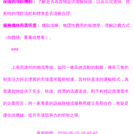
保險與理賠機制：
了解是否為貨物提供運輸保險，以及出現貨損、貨
差時的理賠流程和標準是否清晰合理。
服務價格與透明度：
獲取清晰、無隱性費用的報價單，理解計費方式
（按體積、重量或整車）。
###
上海至滄州的物流專線，如同一條高效流動的動脈，將長三角的
制造活力與京津冀的市場需求緊密相連。其特快直達的運輸模式，為
普通貨物提供了安全、快捷、經濟的流通渠道。對于有穩定貨運需求
的企業而言，與一家專業的該線路物流服務商建立長期合作，無疑是
優化供應鏈、提升市場競爭力的明智之舉。
更新時間：2026-05-15 16:43:42