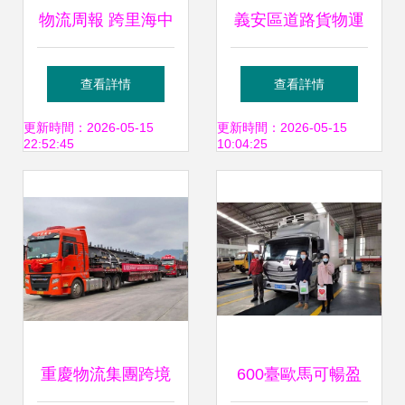
物流周報 跨里海中
義安區道路貨物運
歐班列常態化開
輸“安全生產宣傳
查看詳情
查看詳情
行，集裝箱海運價
月”集中培訓會順利
更新時間：2026-05-15
更新時間：2026-05-15
22:52:45
10:04:25
旺季再創新高，普
舉辦
通貨物道路運輸面
臨挑戰
重慶物流集團跨境
600臺歐馬可暢盈