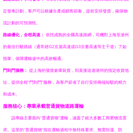
定發車計劃，客戶可以根據生產或銷售節奏，提前安排發貨，確保物
流計劃的可預測性。
路線優化，全程高速：
依托成熟的全國高速路網，司機對上海至滄州
的最佳行駛路線（通常經G2京滬高速或G3京臺高速等主干道）了如
指掌，保障運輸途中的高效暢通。
門到門服務：
從上海的發貨倉庫裝貨，到直接送達滄州的指定收貨地
址，提供全程“門到門”服務，為客戶節省了自行安排兩端短駁的精力
和成本。
服務核心：專業承載普通貨物道路運輸
該專線主要面向“普通貨物”運輸，涵蓋了絕大多數工商業物流需
求。這里的“普通貨物”指在運輸過程中無特殊要求、無需恒溫、防