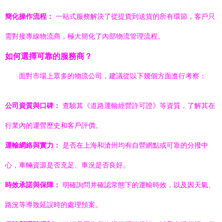
簡化操作流程：
一站式服務解決了從提貨到送貨的所有環節，客戶只
需對接專線物流商，極大簡化了內部物流管理流程。
如何選擇可靠的服務商？
面對市場上眾多的物流公司，建議從以下幾個方面進行考察：
公司資質與口碑：
查驗其《道路運輸經營許可證》等資質，了解其在
行業內的運營歷史和客戶評價。
運輸網絡與實力：
是否在上海和滄州均有自營網點或可靠的分撥中
心，車輛資源是否充足、車況是否良好。
時效承諾與保障：
明確詢問并確認常態下的運輸時效，以及因天氣、
路況等導致延誤時的處理預案。