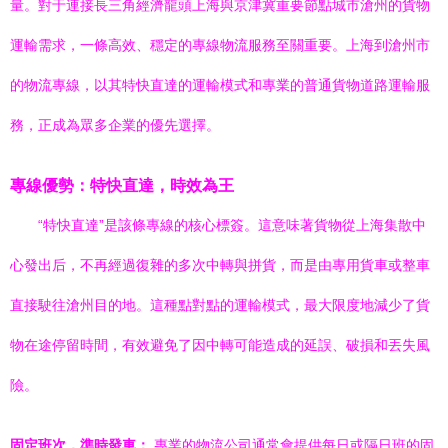
量。對于連接長三角經濟龍頭上海與京津冀重要節點城市滄州的貨物
運輸需求，一條高效、穩定的專線物流服務至關重要。上海到滄州市
的物流專線，以其特快直達的運輸模式和專業的普通貨物道路運輸服
務，正成為眾多企業的優先選擇。
專線優勢：特快直達，時效為王
“特快直達”是該條專線的核心標簽。這意味著貨物從上海集散中
心發出后，不再經過復雜的多次中轉與拼貨，而是由專用貨車或整車
直接駛往滄州目的地。這種點對點的運輸模式，最大限度地減少了貨
物在途停留時間，有效避免了因中轉可能造成的延誤、破損和丟失風
險。
固定班次，準時發車：
專業的物流公司通常會提供每日或隔日班的固