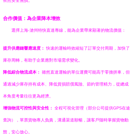
依然安全無損。
合作價值：為企業降本增效
選擇上海-滄州特快直達專線，能為企業帶來顯著的物流價值：
提升供應鏈響應速度：
快速的運輸時效縮短了訂單交付周期，加快了
庫存周轉，有助于企業應對市場需求變化。
降低綜合物流成本：
雖然直達運輸的單位運費可能高于零擔拼車，但
通過減少庫存持有成本、降低貨損賠償風險、節約管理精力，從總成
本角度考量往往更為經濟。
增強物流可控性與安全性：
全程可視化管理（部分公司提供GPS在途
查詢），單票貨物專人負責，溝通渠道順暢，讓客戶隨時掌握貨物動
態，安心放心。